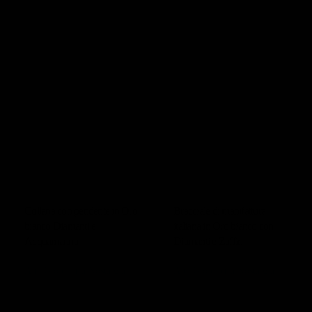
wp-
content/uploads/Collan
con-pendente-in-
Oro-bianco-
Diamanti-e-
Acquamarina-02-
scaled.jpg
SCOPRI
Collana con pendente in Oro
Bracciale di manifattura
bianco Diamanti e
italiana in Oro bianco con
Acquamarina
Diamanti e Zaffiri
Alta Gioielleria Nostalgia
Alta Gioielleria Nostalgia
18.600,00
€
24.980,00
€