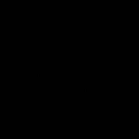
Orecchini con lunghi
Orecchini pendenti in Oro
pendenti dei primi del
con gocce di Corallo
Novecento
sfaccettato
Orecchini antichi e vintage
Orecchini antichi e vintage
2.250,00
€
2.200,00
€