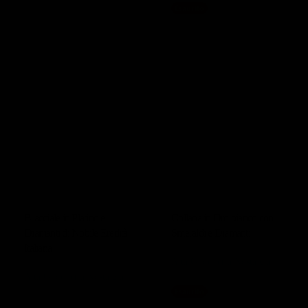
12.300,00
€
Esaurito
wp-
content/uploads/Bracci
in-Platino-e-
Diamanti-di-
Nobile-Eredita-
Italiana-02-
scaled.jpg
SCOPRI
Bracciale in Platino e
Collana in Oro bianco con
Diamanti di Nobile Eredità
Smeraldi e Diamanti
Italiana
Alta Gioielleria Nostalgia
Alta Gioielleria Nostalgia
Esaurito
39.880,00
€