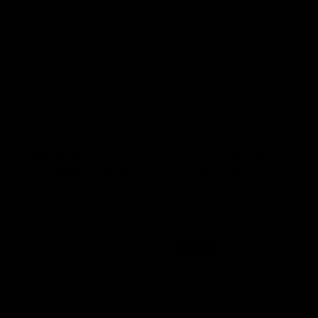
Anello in Oro giallo con
Bracciale Inglese d’Epoca
Zaffiro Naturale e Diamanti
Vittoriana in Oro con
Turchesi Naturali
Anelli d’epoca e storici
Bracciali antichi e vintage
5.480,00
€
Esaurito