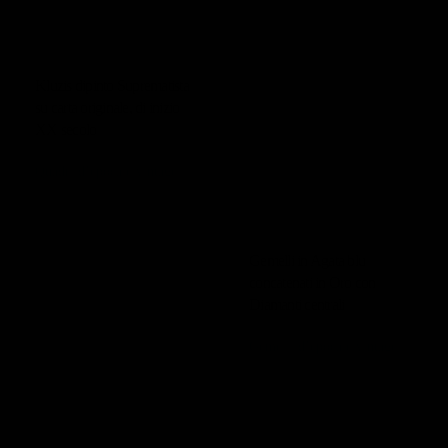
Kluzis dipinto Suprematista
su carta originale, di inizio
XX secolo
Quadri d’epoca e vintage
9.500,00
€
Gemelli in Agata blu
concatenati in Oro con
Diamanti centrali
Gemelli d’epoca e vintage
950,00
€