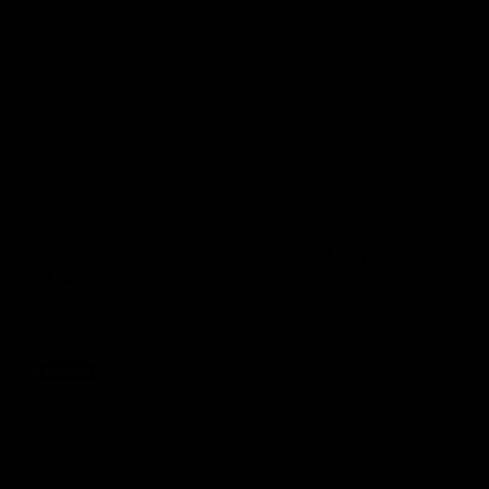
Anello in Oro bianco con
Dipinto di Tat’jana Mavrina,
Opale nobile e Diamanti
“Le nuvole si mescolano ai
pioppi”
Anelli d’epoca e storici
Quadri d’epoca e vintage
Esaurito
5.200,00
€