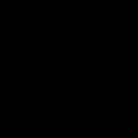
wp-
content/uploads/Antica
Parure-in-Oro-con-
Turchesi-Perline-e-
Diamanti-02.jpg
SCOPRI
Antica Parure in Oro con
Bracciale in Oro con scultura
Turchesi, Perline e Diamanti
in Corallo di Sciacca
Alta Gioielleria Nostalgia
Alta Gioielleria Nostalgia
33.750,00
€
15.250,00
€