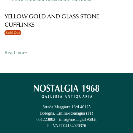
YELLOW GOLD AND GLASS STONE
CUFFLINKS
Sold Out
Read more
Strada Maggiore 13/d 40125
Bologna, Emilia-Romagna (IT)
051223802
-
info@nostalgia1968.it
P. IVA IT04154020376