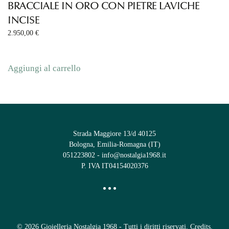
BRACCIALE IN ORO CON PIETRE LAVICHE
INCISE
2.950,00
€
Aggiungi al carrello
Strada Maggiore 13/d 40125
Bologna, Emilia-Romagna (IT)
051223802
-
info@nostalgia1968.it
P. IVA IT04154020376
©
2026
Gioielleria Nostalgia 1968 - Tutti i diritti riservati.
Credits
.