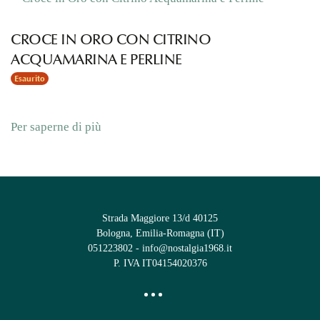
CROCE IN ORO CON CITRINO
ACQUAMARINA E PERLINE
Esaurito
Per saperne di più
Strada Maggiore 13/d 40125
Bologna, Emilia-Romagna (IT)
051223802
-
info@nostalgia1968.it
P. IVA IT04154020376