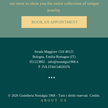
our store to show you the entire collection of unique
jewelry.
BOOK AN APPOINTMENT
Strada Maggiore 13/d 40125
Bologna, Emilia-Romagna (IT)
051223802
-
info@nostalgia1968.it
P. IVA IT04154020376
©
2026
Gioielleria Nostalgia 1968 - Tutti i diritti riservati.
Credits
.
ABOUT US