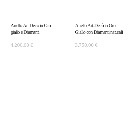
Anello Art Deco in Oro
Anello Art-Decò in Oro
giallo e Diamanti
Giallo con Diamanti naturali
4.200,00
€
3.750,00
€