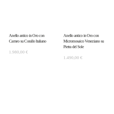
Anello antico in Oro con
Anello antico in Oro con
Cameo su Corallo Italiano
Micromosaico Veneziano su
Pietra del Sole
1.980,00
€
1.490,00
€