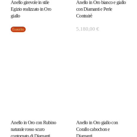
Anello girevole in stile
Anello in Oro bianco e giallo
Egizio realizzato in Oro
con Diamanti e Perle
giallo
Contrairè
5.180,00
€
Esaurito
Anello in Oro con Rubino
Anello in Oro giallo con
naturale rosso scuro
Corallo cabochon e
contornato di Diamanti
Diamanti