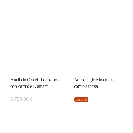
Anello in Oro giallo e bianco
Anello inglese in oro con
con Zaffiro e Diamanti
corniola incisa
3.750,00
€
Esaurito