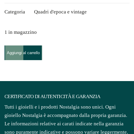
Categoria
Quadri d'epoca e vintage
1 in magazzino
Dipinto
Aggiungi al carrello
a
Olio
con
Cornice
in
CERTIFICATO DI AUTENTICITÀ E GARANZIA
Legno
Tutti i gioielli e i prodotti Nostalgia sono unici. Ogni
Dorato,
gioiello Nostalgia è accompagnato dalla propria garanzia.
metà
Le informazioni relative ai carati indicate nella garanzia
XVIII
sono puramente indicative e possono variare leggermente.
secolo