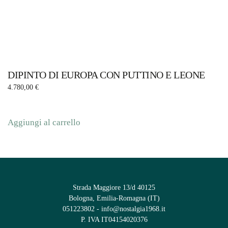
DIPINTO DI EUROPA CON PUTTINO E LEONE
4.780,00
€
Aggiungi al carrello
Strada Maggiore 13/d 40125
Bologna, Emilia-Romagna (IT)
051223802
-
info@nostalgia1968.it
P. IVA IT04154020376