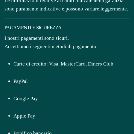
Le informazioni relative ai carati indicate nella garanzia
1897
sono puramente indicative e possono variare leggermente.
quantità
PAGAMENTI E SICUREZZA
I nostri pagamenti sono sicuri.
Accettiamo i seguenti metodi di pagamento:
Carte di credito: Visa, MasterCard, Diners Club
PayPal
Google Pay
Apple Pay
Bonifico bancario