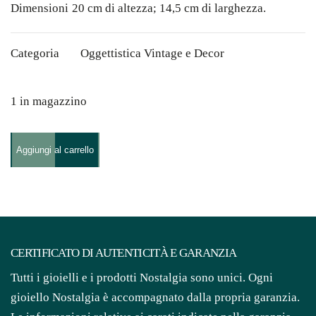
Dimensioni
20 cm di altezza; 14,5 cm di larghezza.
Categoria
Oggettistica Vintage e Decor
1 in magazzino
Cornice
Aggiungi al carrello
a
Cuore
in
Argento
e
CERTIFICATO DI AUTENTICITÀ E GARANZIA
Pelle
Tutti i gioielli e i prodotti Nostalgia sono unici. Ogni
originale,
gioiello Nostalgia è accompagnato dalla propria garanzia.
Birmingham