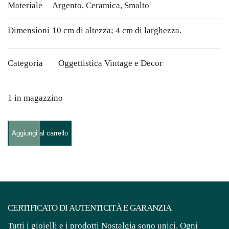
Materiale
Argento
,
Ceramica
,
Smalto
Dimensioni
10 cm di altezza; 4 cm di larghezza.
Categoria
Oggettistica Vintage e Decor
1 in magazzino
Piccolo
Aggiungi al carrello
Versatoio
in
Argento
con
Miniature,
CERTIFICATO DI AUTENTICITÀ E GARANZIA
Sicilia
Tutti i gioielli e i prodotti Nostalgia sono unici. Ogni
XVIII